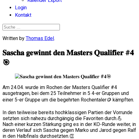
Kalender Export
Login
Kontakt
Written by
Thomas Edel
.
𝐒𝐚𝐬𝐜𝐡𝐚 𝐠𝐞𝐰𝐢𝐧𝐧𝐭 𝐝𝐞𝐧 𝐌𝐚𝐬𝐭𝐞𝐫𝐬 𝐐𝐮𝐚𝐥𝐢𝐟𝐢𝐞𝐫 #𝟒
🎯
Am 24.04. wurde im Rochen der Masters Qualifier #4
ausgetragen, bei dem 25 Teilnehmer in 5 4-er Gruppen und
einer 5-er Gruppe um die begehrten Rochentaler🪙 kämpften.
In den teilweise bereits hochklassigen Partien der Vorrunde
setzten sich nahezu durchgängig die Favoriten durch.💪
Nach einer kurzen Stärkung ging es in der KO-Runde weiter, in
deren Verlauf sich Sascha gegen Marko und Jarod gegen Ralf
in den Halbfinals durchsetzten.👏