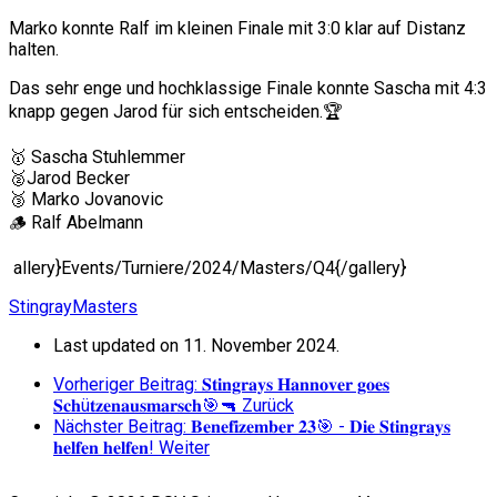
Marko konnte Ralf im kleinen Finale mit 3:0 klar auf Distanz
halten.
Das sehr enge und hochklassige Finale konnte Sascha mit 4:3
knapp gegen Jarod für sich entscheiden.🏆
🥇 Sascha Stuhlemmer
🥈Jarod Becker
🥉 Marko Jovanovic
🪵 Ralf Abelmann
allery}Events/Turniere/2024/Masters/Q4{/gallery}
StingrayMasters
Last updated on 11. November 2024.
Vorheriger Beitrag: 𝐒𝐭𝐢𝐧𝐠𝐫𝐚𝐲𝐬 𝐇𝐚𝐧𝐧𝐨𝐯𝐞𝐫 𝐠𝐨𝐞𝐬
𝐒𝐜𝐡ü𝐭𝐳𝐞𝐧𝐚𝐮𝐬𝐦𝐚𝐫𝐬𝐜𝐡🎯🔫
Zurück
Nächster Beitrag: 𝐁𝐞𝐧𝐞𝐟𝐢𝐳𝐞𝐦𝐛𝐞𝐫 𝟐𝟑🎯 - 𝐃𝐢𝐞 𝐒𝐭𝐢𝐧𝐠𝐫𝐚𝐲𝐬
𝐡𝐞𝐥𝐟𝐞𝐧 𝐡𝐞𝐥𝐟𝐞𝐧!
Weiter