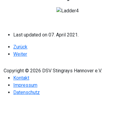
Last updated on 07. April 2021.
Vorheriger Beitrag: 1. Viertelfinale der Stingrays Ladder
Zurück
Nächster Beitrag: Kurzbericht: Stingray Ladder Runde #2
Weiter
Copyright © 2026 DSV Stingrays Hannover e.V.
Kontakt
Impressum
Datenschutz