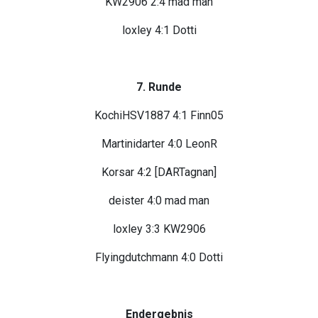
KW2906 2:4 mad man
loxley 4:1 Dotti
7. Runde
KochiHSV1887 4:1 Finn05
Martinidarter 4:0 LeonR
Korsar 4:2 [DARTagnan]
deister 4:0 mad man
loxley 3:3 KW2906
Flyingdutchmann 4:0 Dotti
Endergebnis