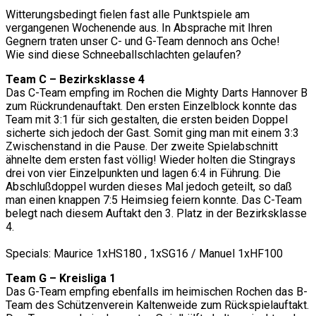
Witterungsbedingt fielen fast alle Punktspiele am
vergangenen Wochenende aus. In Absprache mit Ihren
Gegnern traten unser C- und G-Team dennoch ans Oche!
Wie sind diese Schneeballschlachten gelaufen?
Team C – Bezirksklasse 4
Das C-Team empfing im Rochen die Mighty Darts Hannover B
zum Rückrundenauftakt. Den ersten Einzelblock konnte das
Team mit 3:1 für sich gestalten, die ersten beiden Doppel
sicherte sich jedoch der Gast. Somit ging man mit einem 3:3
Zwischenstand in die Pause. Der zweite Spielabschnitt
ähnelte dem ersten fast völlig! Wieder holten die Stingrays
drei von vier Einzelpunkten und lagen 6:4 in Führung. Die
Abschlußdoppel wurden dieses Mal jedoch geteilt, so daß
man einen knappen 7:5 Heimsieg feiern konnte. Das C-Team
belegt nach diesem Auftakt den 3. Platz in der Bezirksklasse
4.
Specials: Maurice 1xHS180 , 1xSG16 / Manuel 1xHF100
Team G – Kreisliga 1
Das G-Team empfing ebenfalls im heimischen Rochen das B-
Team des Schützenverein Kaltenweide zum Rückspielauftakt.