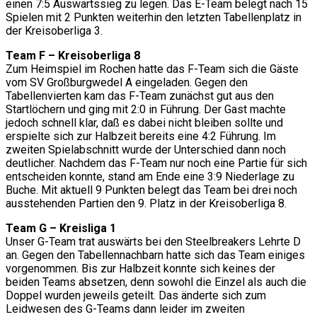
einen 7:5 Auswärtssieg zu legen. Das E-Team belegt nach 15
Spielen mit 2 Punkten weiterhin den letzten Tabellenplatz in
der Kreisoberliga 3.
Team F – Kreisoberliga 8
Zum Heimspiel im Rochen hatte das F-Team sich die Gäste
vom SV Großburgwedel A eingeladen. Gegen den
Tabellenvierten kam das F-Team zunächst gut aus den
Startlöchern und ging mit 2:0 in Führung. Der Gast machte
jedoch schnell klar, daß es dabei nicht bleiben sollte und
erspielte sich zur Halbzeit bereits eine 4:2 Führung. Im
zweiten Spielabschnitt wurde der Unterschied dann noch
deutlicher. Nachdem das F-Team nur noch eine Partie für sich
entscheiden konnte, stand am Ende eine 3:9 Niederlage zu
Buche. Mit aktuell 9 Punkten belegt das Team bei drei noch
ausstehenden Partien den 9. Platz in der Kreisoberliga 8.
Team G – Kreisliga 1
Unser G-Team trat auswärts bei den Steelbreakers Lehrte D
an. Gegen den Tabellennachbarn hatte sich das Team einiges
vorgenommen. Bis zur Halbzeit konnte sich keines der
beiden Teams absetzen, denn sowohl die Einzel als auch die
Doppel wurden jeweils geteilt. Das änderte sich zum
Leidwesen des G-Teams dann leider im zweiten