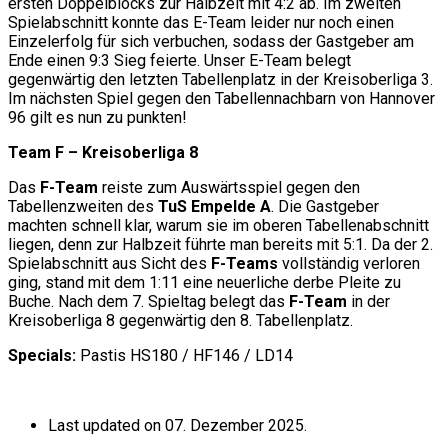
ersten Doppelblocks zur Halbzeit mit 4:2 ab. Im zweiten
Spielabschnitt konnte das E-Team leider nur noch einen
Einzelerfolg für sich verbuchen, sodass der Gastgeber am
Ende einen 9:3 Sieg feierte. Unser E-Team belegt
gegenwärtig den letzten Tabellenplatz in der Kreisoberliga 3.
Im nächsten Spiel gegen den Tabellennachbarn von Hannover
96 gilt es nun zu punkten!
Team F – Kreisoberliga 8
Das
F-Team
reiste zum Auswärtsspiel gegen den
Tabellenzweiten des
TuS Empelde A
. Die Gastgeber
machten schnell klar, warum sie im oberen Tabellenabschnitt
liegen, denn zur Halbzeit führte man bereits mit 5:1. Da der 2.
Spielabschnitt aus Sicht des
F-Teams
vollständig verloren
ging, stand mit dem 1:11 eine neuerliche derbe Pleite zu
Buche. Nach dem 7. Spieltag belegt das
F-Team
in der
Kreisoberliga 8 gegenwärtig den 8. Tabellenplatz.
Specials:
Pastis HS180 / HF146 / LD14
Last updated on 07. Dezember 2025.