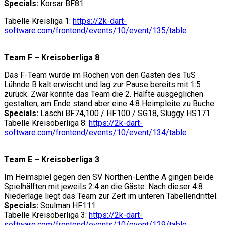
Specials:
Korsar BF81
Tabelle Kreisliga 1:
https://2k-dart-
software.com/frontend/events/10/event/135/table
Team F – Kreisoberliga 8
Das F-Team wurde im Rochen von den Gästen des TuS
Lühnde B kalt erwischt und lag zur Pause bereits mit 1:5
zurück. Zwar konnte das Team die 2. Hälfte ausgeglichen
gestalten, am Ende stand aber eine 4:8 Heimpleite zu Buche.
Specials:
Laschi BF74,100 / HF100 / SG18, Sluggy HS171
Tabelle Kreisoberliga 8:
https://2k-dart-
software.com/frontend/events/10/event/134/table
Team E – Kreisoberliga 3
Im Heimspiel gegen den SV Northen-Lenthe A gingen beide
Spielhälften mit jeweils 2:4 an die Gäste. Nach dieser 4:8
Niederlage liegt das Team zur Zeit im unteren Tabellendrittel.
Specials:
Soulman HF111
Tabelle Kreisoberliga 3:
https://2k-dart-
software.com/frontend/events/10/event/129/table