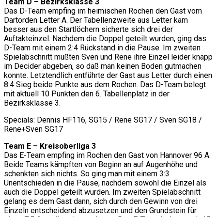
Team D – Bezirksklasse 3
Das D-Team empfing im heimischen Rochen den Gast vom
Dartorden Letter A. Der Tabellenzweite aus Letter kam
besser aus den Startlöchern sicherte sich drei der
Auftakteinzel. Nachdem die Doppel geteilt wurden, ging das
D-Team mit einem 2:4 Rückstand in die Pause. Im zweiten
Spielabschnitt mußten Sven und Rene ihre Einzel leider knapp
im Decider abgeben, so daß man keinen Boden gutmachen
konnte. Letztendlich entführte der Gast aus Letter durch einen
8:4 Sieg beide Punkte aus dem Rochen. Das D-Team belegt
mit aktuell 10 Punkten den 6. Tabellenplatz in der
Bezirksklasse 3.
Specials: Dennis HF116, SG15 / Rene SG17 / Sven SG18 /
Rene+Sven SG17
Team E – Kreisoberliga 3
Das E-Team empfing im Rochen den Gast von Hannover 96 A.
Beide Teams kämpften von Beginn an auf Augenhöhe und
schenkten sich nichts. So ging man mit einem 3:3
Unentschieden in die Pause, nachdem sowohl die Einzel als
auch die Doppel geteilt wurden. Im zweiten Spielabschnitt
gelang es dem Gast dann, sich durch den Gewinn von drei
Einzeln entscheidend abzusetzen und den Grundstein für