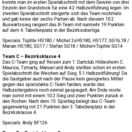
konnte man im ersten Spielabschnitt mit dem Gewinn von drei
Einzeln den Grundstock für eine 4:2 Halbzeitführung legen. Im
zweiten Spielabschnitt steigerte sich das Team nochmals
und gab keine der sechs Partien ab. Nach diesem 10:2
Auswärtssieg rangiert das B-Team mit nunmehr 19 Punkten
auf dem 4. Tabellenplatz in der Bezirksoberliga.
Specials: Tophte HS180 / Michel 2xHS180, HS177, SG16,18 /
Marian HS180, SG17 / Stefan SG18 / Michel+Tophte SG14
Team C – Bezirksklasse 4
Das C-Team ging auf Reisen zum 1. Dartclub Hildesheim C.
Maurice, Tzmarty, Manuel und Andy stellten schon im ersten
Spielabschnitt die Weichen auf Sieg. 5:1 Halbzeitführung! Da
die Gastgeber auch nach der Pause kein geeignetes Mittel
gegen das spielstarke C-Team fanden, wurde das
Halbzeitergebnis noch einmal gespiegelt. Am Ende reiste
man somit mit einem 10:2 Sieg und zwei Punkten zurück in
den Rochen. Nach dem 15. Spieltag belegt das C-Team
gegenwärtig mit 21 Punkten den 3. Tabellenplatz in der
Bezirksklasse 4.
Specials: Andy BF126