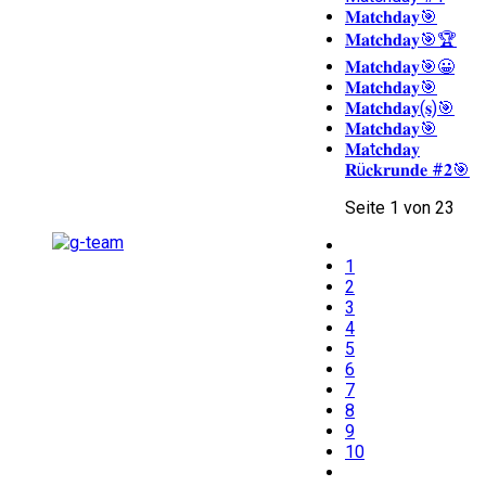
𝐌𝐚𝐭𝐜𝐡𝐝𝐚𝐲🎯
𝐌𝐚𝐭𝐜𝐡𝐝𝐚𝐲🎯🏆
𝐌𝐚𝐭𝐜𝐡𝐝𝐚𝐲🎯😀
𝐌𝐚𝐭𝐜𝐡𝐝𝐚𝐲🎯
𝐌𝐚𝐭𝐜𝐡𝐝𝐚𝐲(𝐬)🎯
𝐌𝐚𝐭𝐜𝐡𝐝𝐚𝐲🎯
𝐌𝐚t𝐜𝐡𝐝𝐚𝐲
𝐑ü𝐜𝐤𝐫𝐮𝐧𝐝𝐞 #𝟐🎯
Seite 1 von 23
1
2
3
4
5
6
7
8
9
10