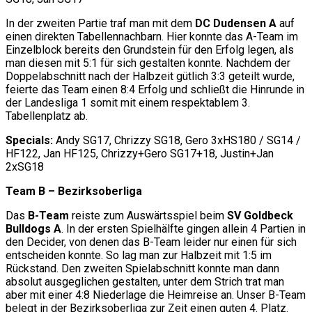
In der zweiten Partie traf man mit dem
DC Dudensen A
auf
einen direkten Tabellennachbarn. Hier konnte das A-Team im
Einzelblock bereits den Grundstein für den Erfolg legen, als
man diesen mit 5:1 für sich gestalten konnte. Nachdem der
Doppelabschnitt nach der Halbzeit gütlich 3:3 geteilt wurde,
feierte das Team einen 8:4 Erfolg und schließt die Hinrunde in
der Landesliga 1 somit mit einem respektablem 3.
Tabellenplatz ab.
Specials:
Andy SG17, Chrizzy SG18, Gero 3xHS180 / SG14 /
HF122, Jan HF125, Chrizzy+Gero SG17+18, Justin+Jan
2xSG18
Team B – Bezirksoberliga
Das
B-Team
reiste zum Auswärtsspiel beim
SV Goldbeck
Bulldogs A
. In der ersten Spielhälfte gingen allein 4 Partien in
den Decider, von denen das B-Team leider nur einen für sich
entscheiden konnte. So lag man zur Halbzeit mit 1:5 im
Rückstand. Den zweiten Spielabschnitt konnte man dann
absolut ausgeglichen gestalten, unter dem Strich trat man
aber mit einer 4:8 Niederlage die Heimreise an. Unser B-Team
belegt in der Bezirksoberliga zur Zeit einen guten 4. Platz.