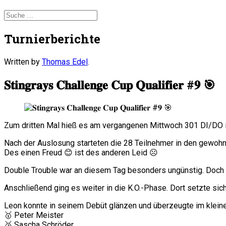
Turnierberichte
Written by
Thomas Edel
.
𝐒𝐭𝐢𝐧𝐠𝐫𝐚𝐲𝐬 𝐂𝐡𝐚𝐥𝐥𝐞𝐧𝐠𝐞 𝐂𝐮𝐩 𝐐𝐮𝐚𝐥𝐢𝐟𝐢𝐞𝐫 #𝟗 🎯
Zum dritten Mal hieß es am vergangenen Mittwoch 301 DI/DO 
Nach der Auslosung starteten die 28 Teilnehmer in den gewohn
Des einen Freud 😊 ist des anderen Leid ☹️
Double Trouble war an diesem Tag besonders ungünstig. Doch d
Anschließend ging es weiter in die K.O.-Phase. Dort setzte sich 
Leon konnte in seinem Debüt glänzen und überzeugte im kleine
🥇 Peter Meister
🥈 Sascha Schröder