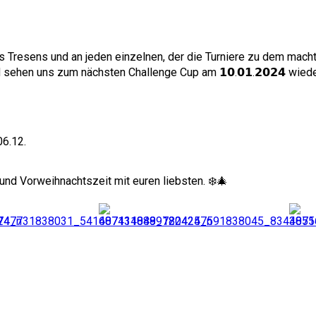
es Tresens und an jeden einzelnen, der die Turniere zu dem macht
ehen uns zum nächsten Challenge Cup am 𝟭𝟬.𝟬𝟭.𝟮𝟬𝟮𝟰 wiede
 06.12.
 und Vorweihnachtszeit mit euren liebsten. ❄️🎄