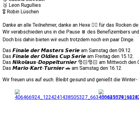
🥉 Leon Rugullies
🎖️ Robin Lüschen
Danke an alle Teilnehmer, danke an Hexe 🧙‍♀️ für das Rocken d
Wir verabschieden uns in die Pause ⏸️ des Benefizembers und s
Doch bis dahin bieten wir euch trotzdem noch ein paar Dinge.
Das 𝙁𝙞𝙣𝙖𝙡𝙚 𝙙𝙚𝙧 𝙈𝙖𝙨𝙩𝙚𝙧𝙨 𝙎𝙚𝙧𝙞𝙚 am Samstag den 09.12.
Das 𝙁𝙞𝙣𝙖𝙡𝙚 𝙙𝙚𝙧 𝙊𝙡𝙙𝙞𝙚𝙨 𝘾𝙪𝙥 𝙎𝙚𝙧𝙞𝙚 am Freitag den 15.12.
Das 𝙉𝙞𝙠𝙤𝙡𝙖𝙪𝙨-𝘿𝙤𝙥𝙥𝙚𝙡𝙩𝙪𝙧𝙣𝙞𝙚𝙧 🎅🏻🎅🏻 am Mittwoch den
Das 𝙈𝙖𝙧𝙞𝙤-𝙆𝙖𝙧𝙩-𝙏𝙪𝙧𝙣𝙞𝙚𝙧 🚗 am Samstag den 16.12.
Wir freuen uns auf euch. Bleibt gesund und genießt die Winter-