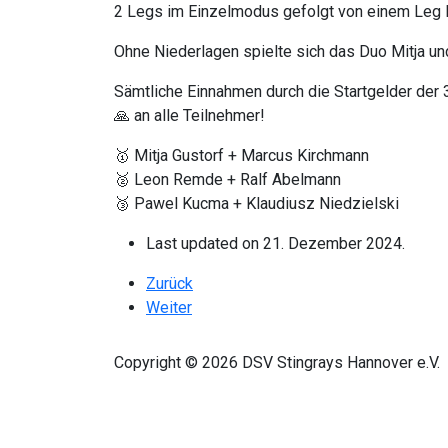
2 Legs im Einzelmodus gefolgt von einem Leg D
Ohne Niederlagen spielte sich das Duo Mitja u
Sämtliche Einnahmen durch die Startgelder der 
🙏 an alle Teilnehmer!
🥇 Mitja Gustorf + Marcus Kirchmann
🥈 Leon Remde + Ralf Abelmann
🥉 Pawel Kucma + Klaudiusz Niedzielski
Last updated on 21. Dezember 2024.
Vorheriger Beitrag: 𝐅𝐢𝐧𝐚𝐥𝐞 𝐎𝐥𝐝𝐢𝐞𝐬 𝐂𝐮𝐩 𝟐𝟎𝟐𝟒
Zurück
Nächster Beitrag: 𝐌𝐚𝐫𝐜𝐮𝐬 𝐊𝐢𝐫𝐜𝐡𝐦𝐚𝐧𝐧 𝐠𝐞𝐰𝐢𝐧𝐧𝐭 
Weiter
Copyright © 2026 DSV Stingrays Hannover e.V.