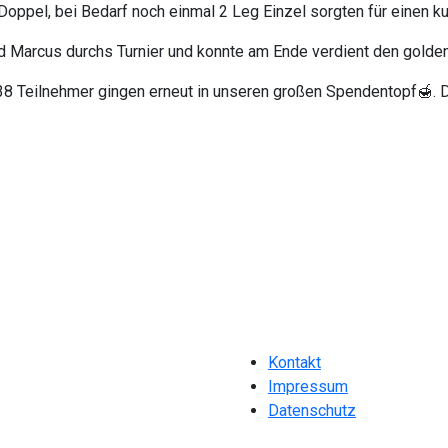
oppel, bei Bedarf noch einmal 2 Leg Einzel sorgten für einen k
nd Marcus durchs Turnier und konnte am Ende verdient den golde
38 Teilnehmer gingen erneut in unseren großen Spendentopf🍯. D
🎯
𝐝𝐚𝐬 𝐒𝐭𝐢𝐧𝐠𝐫𝐚𝐲 𝐌𝐚𝐬𝐭𝐞𝐫𝐬 𝟐𝟎𝟐𝟒 …🎯🏆
Kontakt
Impressum
Datenschutz