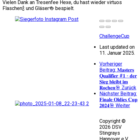
Vielen Dank an Tresenfee Hexe, du hast wieder virtuos
Flaschen🍾 und Gläser🍻 bespielt.
ChallengeCup
Last updated on
11. Januar 2025.
Vorheriger
Beitrag: 𝐌𝐚𝐬𝐭𝐞𝐫𝐬
𝐐𝐮𝐚𝐥𝐢𝐟𝐢𝐞𝐫 #𝟏 - 𝐝𝐞𝐫
𝐒𝐢𝐞𝐠 𝐛𝐥𝐞𝐢𝐛𝐭 𝐢𝐦
𝐑𝐨𝐜𝐡𝐞𝐧🎯
Zurück
Nächster Beitrag:
𝐅𝐢𝐧𝐚𝐥𝐞 𝐎𝐥𝐝𝐢𝐞𝐬 𝐂𝐮𝐩
𝟐𝟎𝟐𝟒🎯
Weiter
Copyright ©
2026 DSV
Stingrays
Hannover e.V.