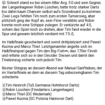
😲 Schnell stand es bei einem 68er Avg. 5:0 und sein Gegner,
der Langenhagener Robin Lüschen, hatte trotz starker Darts
bis dahin kaum Chancen selbst aufs Scoreboard zu kommen.
Zwei Legs fehlten Tim noch zum ersten Turniersieg, aber
plötzlich ging der Kopf an, sein Flow verebbte und Robin
konnte noch eine Schippe zulegen. Er verkürzte auf 4:5,
schien das Spiel noch zu drehen, aber Tim fand wieder in die
Spur und gewann letztlich verdient mit 7:5.💪
Im Halbfinale gescheitert und somit drittplatziert sind Pawel
Kucma und Marco Thiel. Letztgenannter angelte sich im
Halbfinalspiel gegen Tim den Big-Fish🦈, das 170er Finish
und rettete sich so in den Decider. Diesen und damit den
Finaleinzug sicherte sich jedoch Tim.
Bester Stingray an diesem Abend war Manuel Sanftleben, der
im Viertelfinale an dem an diesem Tag unbezwingbaren Tim
scheiterte.
🥇Tim Heinrich (TuS Germania Hohnhorst Darts)
🥈Robin Lüschen (Firedarters Langenhagen)
🥉Marco Thiel (DC Wedemark)
🥉Pawel Kucma (SC Polonia Hannover Dart)