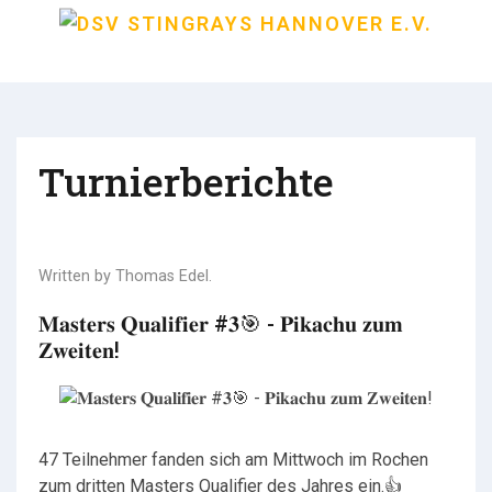
Turnierberichte
Written by
Thomas Edel
.
𝐌𝐚𝐬𝐭𝐞𝐫𝐬 𝐐𝐮𝐚𝐥𝐢𝐟𝐢𝐞𝐫 #𝟑🎯 - 𝐏𝐢𝐤𝐚𝐜𝐡𝐮 𝐳𝐮𝐦
𝐙𝐰𝐞𝐢𝐭𝐞𝐧!
47 Teilnehmer fanden sich am Mittwoch im Rochen
zum dritten Masters Qualifier des Jahres ein.👍