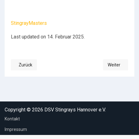
StingrayMasters
Last updated on 14. Februar 2025.
Zurück
Weiter
Vorheriger Beitrag: 𝐒𝐭𝐞𝐢𝐧𝐢 𝐠𝐞𝐰𝐢𝐧𝐧𝐭 𝐝𝐞𝐧 𝐍𝐃𝐋 𝐒𝐭𝐢𝐧𝐠𝐫𝐚𝐲-𝐖𝐢𝐧𝐭𝐞𝐫-𝐂𝐮
Nächster Beitrag: 𝐂𝐡𝐚
Copyright © 2026 DSV Stingrays Hannover e.V.
Kontakt
Impressum