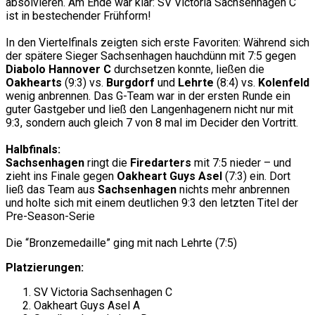
absolvieren. Am Ende war klar: SV Victoria Sachsenhagen C
ist in bestechender Frühform!
In den Viertelfinals zeigten sich erste Favoriten: Während sich
der spätere Sieger Sachsenhagen hauchdünn mit 7:5 gegen
Diabolo Hannover C
durchsetzen konnte, ließen die
Oakhearts
(9:3) vs.
Burgdorf
und
Lehrte
(8:4) vs.
Kolenfeld
wenig anbrennen. Das G-Team war in der ersten Runde ein
guter Gastgeber und ließ den Langenhagenern nicht nur mit
9:3, sondern auch gleich 7 von 8 mal im Decider den Vortritt.
Halbfinals:
Sachsenhagen
ringt die
Firedarters
mit 7:5 nieder – und
zieht ins Finale gegen
Oakheart Guys Asel
(7:3) ein. Dort
ließ das Team aus
Sachsenhagen
nichts mehr anbrennen
und holte sich mit einem deutlichen 9:3 den letzten Titel der
Pre-Season-Serie
Die “Bronzemedaille” ging mit nach Lehrte (7:5)
Platzierungen:
SV Victoria Sachsenhagen C
Oakheart Guys Asel A