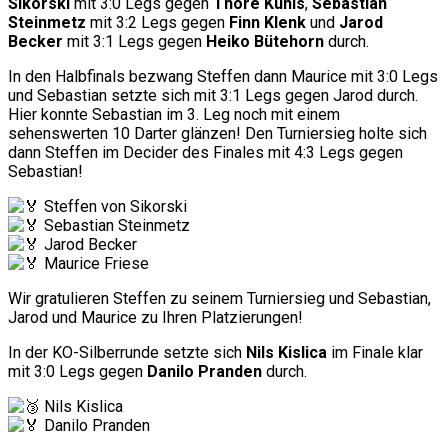
Sikorski
mit 3:0 Legs gegen
Thore Kuhls
,
Sebastian
Steinmetz
mit 3:2 Legs gegen
Finn Klenk
und
Jarod
Becker
mit 3:1 Legs gegen
Heiko Bütehorn
durch.
In den Halbfinals bezwang Steffen dann Maurice mit 3:0 Legs
und Sebastian setzte sich mit 3:1 Legs gegen Jarod durch.
Hier konnte Sebastian im 3. Leg noch mit einem
sehenswerten 10 Darter glänzen! Den Turniersieg holte sich
dann Steffen im Decider des Finales mit 4:3 Legs gegen
Sebastian!
Steffen von Sikorski
Sebastian Steinmetz
Jarod Becker
Maurice Friese
Wir gratulieren Steffen zu seinem Turniersieg und Sebastian,
Jarod und Maurice zu Ihren Platzierungen!
In der KO-Silberrunde setzte sich
Nils Kislica
im Finale klar
mit 3:0 Legs gegen
Danilo Pranden
durch.
Nils Kislica
Danilo Pranden