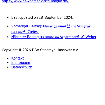
https://www.newcomer-darts-league.de/
Last updated on 28. September 2024.
Vorheriger Beitrag: 𝐄𝐥𝐦𝐚𝐫 𝐠𝐞𝐰𝐢𝐧𝐧𝐭🏆 𝐝𝐢𝐞 𝐒𝐭𝐢𝐧𝐠𝐫𝐚𝐲-
𝐋𝐞𝐚𝐠𝐮𝐞🎯
Zurück
Nächster Beitrag: 𝐓𝐞𝐫𝐦𝐢𝐧𝐞 𝐢𝐦 𝐒𝐞𝐩𝐭𝐞𝐦𝐛𝐞𝐫🎯🖍️
Weiter
Copyright © 2026 DSV Stingrays Hannover e.V.
Kontakt
Impressum
Datenschutz