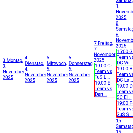
Samstag
1.
Novemb
2025
8
Samstag
8.
Novemb
7
Freitag,
2025
7.
15:00 G
November
Team v
4
5
6
2025
3
Montag,
DC Wi ..
Dienstag,
Mittwoch,
Donnerstag,
19:00 C-
3.
19:00 B
4.
5.
6.
Team vs
November
Team v
November
November
November
TuS L ...
2025
DC La ...
2025
2025
2025
19:00 E-
19:00 D
Team vs
Team v
Dart ...
SC El ...
19:00 F
Team v
SuS S ...
15
Samstag
15.