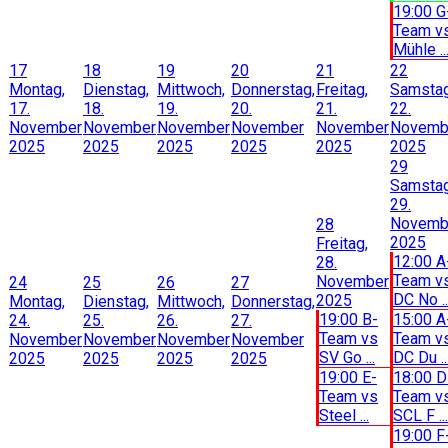
19:00 G
Team v
Mühle ..
17
18
19
20
21
22
Montag,
Dienstag,
Mittwoch,
Donnerstag,
Freitag,
Samstag
17.
18.
19.
20.
21.
22.
November
November
November
November
November
Novemb
2025
2025
2025
2025
2025
2025
29
Samstag
29.
Novemb
28
2025
Freitag,
12:00 A
28.
Team v
November
24
25
26
27
DC No ..
2025
Montag,
Dienstag,
Mittwoch,
Donnerstag,
19:00 B-
15:00 A
24.
25.
26.
27.
Team vs
Team v
November
November
November
November
SV Go ...
DC Du ..
2025
2025
2025
2025
19:00 E-
18:00 D
Team vs
Team v
Steel ...
SCL F ...
19:00 F