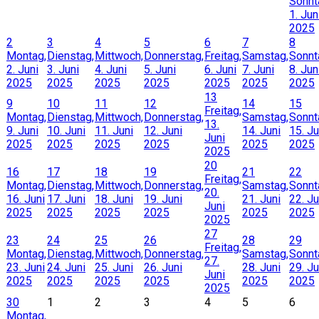
Sonnt
1. Jun
2025
2
3
4
5
6
7
8
Montag,
Dienstag,
Mittwoch,
Donnerstag,
Freitag,
Samstag,
Sonnt
2. Juni
3. Juni
4. Juni
5. Juni
6. Juni
7. Juni
8. Jun
2025
2025
2025
2025
2025
2025
2025
13
9
10
11
12
14
15
Freitag,
Montag,
Dienstag,
Mittwoch,
Donnerstag,
Samstag,
Sonnt
13.
9. Juni
10. Juni
11. Juni
12. Juni
14. Juni
15. Ju
Juni
2025
2025
2025
2025
2025
2025
2025
20
16
17
18
19
21
22
Freitag,
Montag,
Dienstag,
Mittwoch,
Donnerstag,
Samstag,
Sonnt
20.
16. Juni
17. Juni
18. Juni
19. Juni
21. Juni
22. Ju
Juni
2025
2025
2025
2025
2025
2025
2025
27
23
24
25
26
28
29
Freitag,
Montag,
Dienstag,
Mittwoch,
Donnerstag,
Samstag,
Sonnt
27.
23. Juni
24. Juni
25. Juni
26. Juni
28. Juni
29. Ju
Juni
2025
2025
2025
2025
2025
2025
2025
30
1
2
3
4
5
6
Montag,