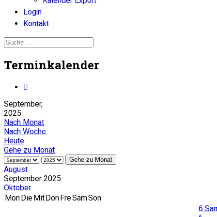
Kalender Export
Login
Kontakt
Terminkalender
September,
2025
Nach Monat
Nach Woche
Heute
Gehe zu Monat
Gehe zu Monat
August
September 2025
Oktober
Mon
Die
Mit
Don
Fre
Sam
Son
6
Sam