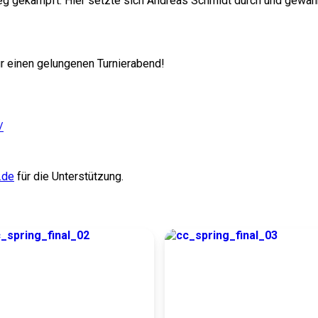
eg gekämpft. Hier setzte sich Andreas Schmidt durch und gewa
ür einen gelungenen Turnierabend!
/
.de
für die Unterstützung.